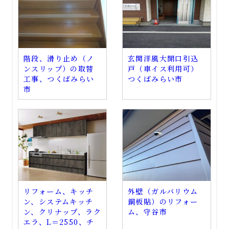
階段、滑り止め（ノ
玄関洋風大開口引込
ンスリップ）の取替
戸（車イス利用可）
工事、つくばみらい
つくばみらい市
市
リフォーム、キッチ
外壁（ガルバリウム
ン、システムキッチ
鋼板貼）のリフォー
ン、クリナップ、ラク
ム、守谷市
エラ、L＝2550、チ