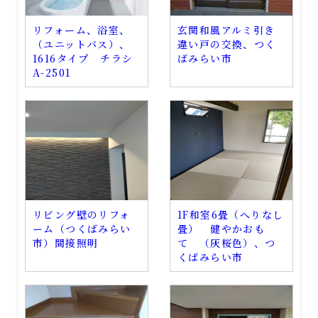
リフォーム、浴室、
玄関和風アルミ引き
（ユニットバス）、
違い戸の交換、つく
1616タイプ チラシ
ばみらい市
A-2501
リビング壁のリフォ
1F和室6畳（へりなし
ーム（つくばみらい
畳） 健やかおも
市）間接照明
て （灰桜色）、つ
くばみらい市